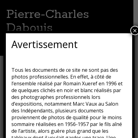
Pierre-Charles
Dabouis
×
Artiste peintre
Avertissement
Menu
Aller
au
contenu
Sous-bois de Vizzavona 1
Tous les documents de ce site ne sont pas des
principal
photos professionnelles. En effet, à côté de
Publié le
16 août 2018
par
Guillaume
l’ensemble réalisé par Romain Xueref en 1996 et
de quelques clichés en noir et blanc réalisés par
des photographes professionnels lors
d’expositions, notamment Marc Vaux au Salon
des Indépendants, plusieurs documents
proviennent de photos de qualité pour le moins
sommaire réalisées en 1956-1957 par le fils aîné
de l’artiste, alors guère plus grand que les
tableaux dont il voulait garder une trace. Une