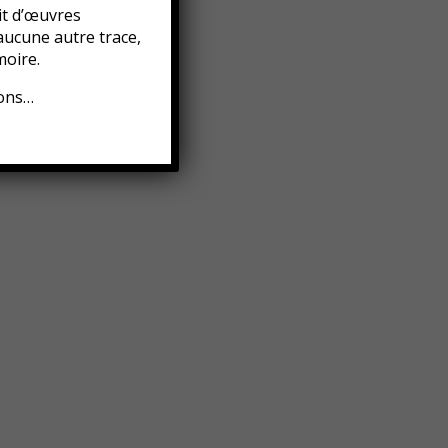
it d’œuvres
aucune autre trace,
oire.
ions…