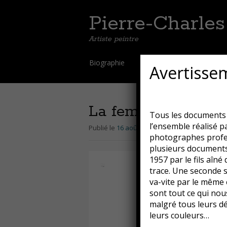
Pierre-Charle
Artiste peintre
Aller
Biographie
Galerie
Oeuvres t
Avertisse
au
contenu
principal
La femme de ma vi
Tous les documents d
l’ensemble réalisé p
Publié le
16 août 2018
par
Guillaume
photographes profes
plusieurs documents
1957 par le fils aîné
trace. Une seconde sé
va-vite par le même 
sont tout ce qui nous
malgré tous leurs dé
leurs couleurs…