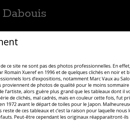
s Dabouis
hématiques
Remerciements
Avertissement
Contact
ment
e, 2
e ce site ne sont pas des photos professionnelles. En effet,
ar Romain Xueref en 1996 et de quelques clichés en noir et b
sionnels lors d’expositions, notamment Marc Vaux au Salo
 proviennent de photos de qualité pour le moins sommaire 
 de l’artiste, alors guère plus grand que les tableaux dont il 
rie de clichés, mal cadrés, mais en couleur cette fois, fut p
en 1972 avant le départ de toiles pour le Japon. Malheureus
 reste de ces tableaux et c’est la raison pour laquelle nous l
fauts. Peut-être cependant les originaux réapparaitront-ils