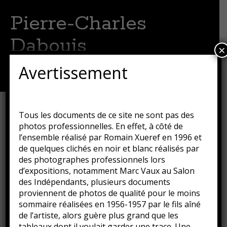
Pierre-Charles
Dabouis
×
Artiste peintre
Avertissement
Menu
Aller
au
contenu
Le boeuf
Tous les documents de ce site ne sont pas des
principal
photos professionnelles. En effet, à côté de
Publié le
16 août 2018
par
Guillaume
l’ensemble réalisé par Romain Xueref en 1996 et
de quelques clichés en noir et blanc réalisés par
des photographes professionnels lors
Le boeuf, 1952
d’expositions, notamment Marc Vaux au Salon
Huile sur toile
des Indépendants, plusieurs documents
? x ? cm
proviennent de photos de qualité pour le moins
Collection privée
sommaire réalisées en 1956-1957 par le fils aîné
de l’artiste, alors guère plus grand que les
Classé dans :
Huile sur toile
,
Peinture
,
Tableaux
tableaux dont il voulait garder une trace. Une