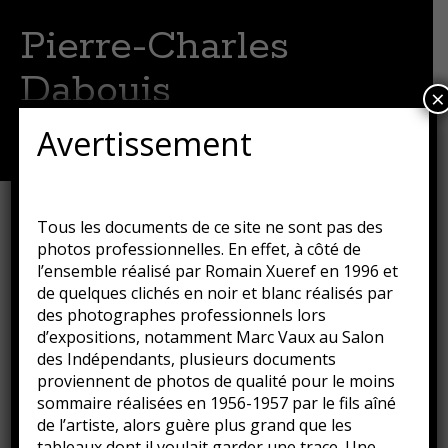
Pierre-Charles
Dabouis
×
Artiste peintre
Avertissement
Menu
Aller
au
contenu
Le port de Honfleur 1
Tous les documents de ce site ne sont pas des
principal
photos professionnelles. En effet, à côté de
Publié le
16 août 2018
par
Guillaume
l’ensemble réalisé par Romain Xueref en 1996 et
de quelques clichés en noir et blanc réalisés par
des photographes professionnels lors
d’expositions, notamment Marc Vaux au Salon
des Indépendants, plusieurs documents
proviennent de photos de qualité pour le moins
sommaire réalisées en 1956-1957 par le fils aîné
de l’artiste, alors guère plus grand que les
tableaux dont il voulait garder une trace. Une