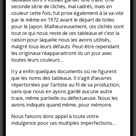
seconde série de clichés, mal cadrés, mais en
couleur cette fois, fut prise également à la va-vite
par le même en 1972 avant le départ de toiles
pour le Japon. Malheureusement, ces clichés sont
tout ce qui nous reste de ces tableaux et c’est la
raison pour laquelle nous les avons utilisés,
malgré tous leurs défauts. Peut-être cependant
les originaux réapparaitront-ils un jour avec
toutes leurs couleurs…
Le port de Honfleur 1, 1960
Il y a enfin quelques documents où ne figurent
Huile sur toile
que les noms des tableaux. Il s’agit d’œuvres
46 x 55 cm
répertoriées par l’artiste au fil de sa production,
Expositions : Salon des Indépendants, Paris, 1962
sans que nous en ayons gardé aucune autre
Collection privée
trace, même partielle ou défectueuse. Nous les
avons indiqués quand même, pour mémoire.
Classé dans :
Huile sur toile
,
Peinture
,
Tableaux
Nous faisons donc appel à toute votre
indulgence pour ces multiples imperfections…