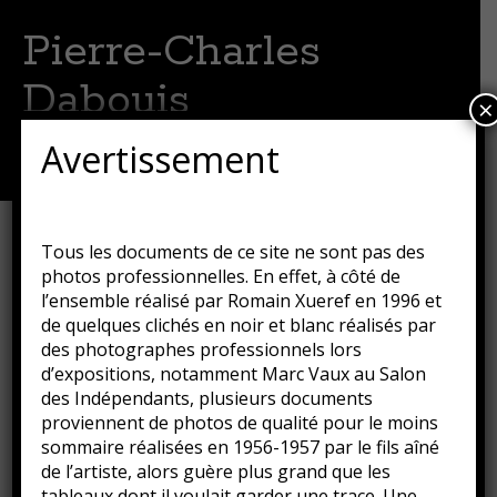
Pierre-Charles
Dabouis
×
Artiste peintre
Avertissement
Menu
Aller
au
contenu
Les cinq sens
Tous les documents de ce site ne sont pas des
principal
photos professionnelles. En effet, à côté de
Publié le
16 août 2018
par
Guillaume
l’ensemble réalisé par Romain Xueref en 1996 et
de quelques clichés en noir et blanc réalisés par
des photographes professionnels lors
d’expositions, notamment Marc Vaux au Salon
des Indépendants, plusieurs documents
proviennent de photos de qualité pour le moins
sommaire réalisées en 1956-1957 par le fils aîné
de l’artiste, alors guère plus grand que les
tableaux dont il voulait garder une trace. Une