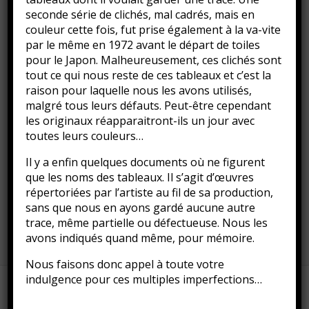
seconde série de clichés, mal cadrés, mais en
couleur cette fois, fut prise également à la va-vite
par le même en 1972 avant le départ de toiles
pour le Japon. Malheureusement, ces clichés sont
tout ce qui nous reste de ces tableaux et c’est la
raison pour laquelle nous les avons utilisés,
malgré tous leurs défauts. Peut-être cependant
Les cinq sens, vers 1957
les originaux réapparaitront-ils un jour avec
Huile sur toile
toutes leurs couleurs…
38 x 46 cm
Il y a enfin quelques documents où ne figurent
que les noms des tableaux. Il s’agit d’œuvres
Classé dans :
Huile sur toile
,
Peinture
,
Tableaux
répertoriées par l’artiste au fil de sa production,
sans que nous en ayons gardé aucune autre
trace, même partielle ou défectueuse. Nous les
avons indiqués quand même, pour mémoire.
Nous faisons donc appel à toute votre
indulgence pour ces multiples imperfections…
Fièrement propulsé par
WordPress
&
Portfolio
.