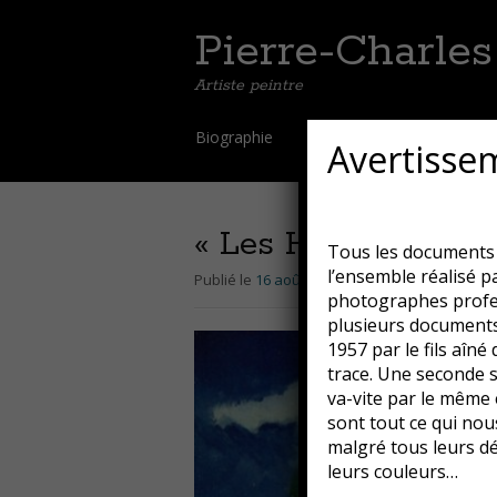
Pierre-Charle
Artiste peintre
Aller
Biographie
Galerie
Oeuvres t
Avertisse
au
contenu
principal
« Les Houx », à Sa
Tous les documents d
l’ensemble réalisé p
Publié le
16 août 2018
par
Guillaume
photographes profes
plusieurs documents
1957 par le fils aîné
trace. Une seconde sé
va-vite par le même 
sont tout ce qui nous
malgré tous leurs dé
leurs couleurs…