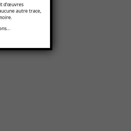
it d’œuvres
aucune autre trace,
oire.
ions…