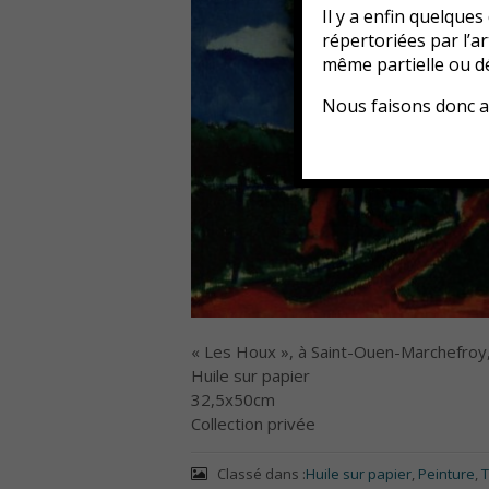
Il y a enfin quelque
répertoriées par l’a
même partielle ou d
Nous faisons donc a
« Les Houx », à Saint-Ouen-Marchefroy
Huile sur papier
32,5x50cm
Collection privée
Classé dans :
Huile sur papier
,
Peinture
,