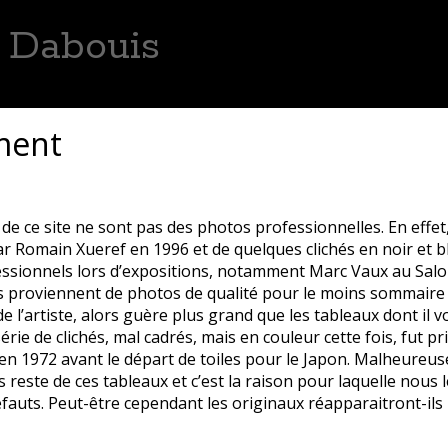
s Dabouis
hématiques
Remerciements
Avertissement
Contact
ment
int-Ouen-Marchefroy
e ce site ne sont pas des photos professionnelles. En effet,
ar Romain Xueref en 1996 et de quelques clichés en noir et b
sionnels lors d’expositions, notamment Marc Vaux au Salo
 proviennent de photos de qualité pour le moins sommaire 
 de l’artiste, alors guère plus grand que les tableaux dont il 
rie de clichés, mal cadrés, mais en couleur cette fois, fut p
en 1972 avant le départ de toiles pour le Japon. Malheureus
 reste de ces tableaux et c’est la raison pour laquelle nous l
fauts. Peut-être cependant les originaux réapparaitront-ils