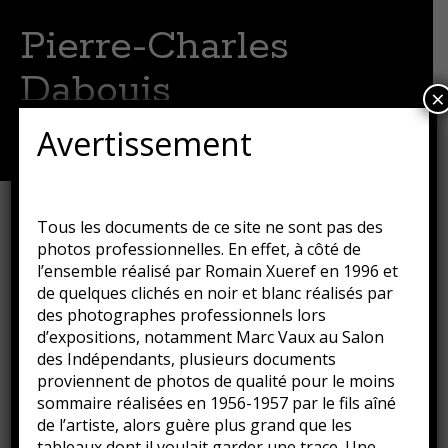
Pierre-Charles
Dabouis
×
Artiste peintre
Avertissement
Menu
Aller
au
contenu
Métro
Tous les documents de ce site ne sont pas des
principal
photos professionnelles. En effet, à côté de
Publié le
16 août 2018
par
Guillaume
l’ensemble réalisé par Romain Xueref en 1996 et
de quelques clichés en noir et blanc réalisés par
des photographes professionnels lors
d’expositions, notamment Marc Vaux au Salon
des Indépendants, plusieurs documents
proviennent de photos de qualité pour le moins
sommaire réalisées en 1956-1957 par le fils aîné
de l’artiste, alors guère plus grand que les
tableaux dont il voulait garder une trace. Une