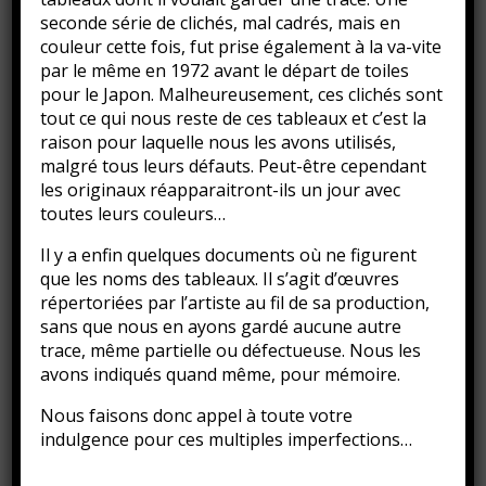
seconde série de clichés, mal cadrés, mais en
couleur cette fois, fut prise également à la va-vite
par le même en 1972 avant le départ de toiles
pour le Japon. Malheureusement, ces clichés sont
tout ce qui nous reste de ces tableaux et c’est la
raison pour laquelle nous les avons utilisés,
malgré tous leurs défauts. Peut-être cependant
les originaux réapparaitront-ils un jour avec
toutes leurs couleurs…
Il y a enfin quelques documents où ne figurent
que les noms des tableaux. Il s’agit d’œuvres
répertoriées par l’artiste au fil de sa production,
Port-Haliguen, 1962
sans que nous en ayons gardé aucune autre
Huile sur toile
trace, même partielle ou défectueuse. Nous les
54 x 81 cm
avons indiqués quand même, pour mémoire.
Expositions : Salon des Indépendants, Paris, 1963
Galerie Matsuya, Tokyo, 1973
Nous faisons donc appel à toute votre
indulgence pour ces multiples imperfections…
Classé dans :
Huile sur toile
,
Peinture
,
Tableaux