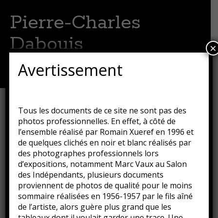
Pierre-Charles
Dabouis
×
Artiste peintre
Avertissement
Menu
Aller
au
contenu
Port-Haliguen
Tous les documents de ce site ne sont pas des
principal
photos professionnelles. En effet, à côté de
Publié le
16 août 2018
par
Guillaume
l’ensemble réalisé par Romain Xueref en 1996 et
de quelques clichés en noir et blanc réalisés par
des photographes professionnels lors
d’expositions, notamment Marc Vaux au Salon
des Indépendants, plusieurs documents
proviennent de photos de qualité pour le moins
sommaire réalisées en 1956-1957 par le fils aîné
de l’artiste, alors guère plus grand que les
tableaux dont il voulait garder une trace. Une