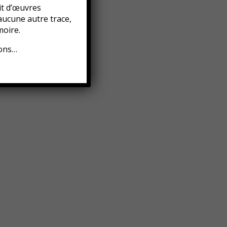
it d’œuvres
aucune autre trace,
oire.
ions…