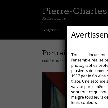
Pierre-Charle
Artiste peintre
Aller
Biographie
Galerie
Oeuvres t
Avertisse
au
contenu
principal
Portrait de Leopard
Tous les documents d
l’ensemble réalisé p
Publié le
16 août 2018
par
Guillaume
photographes profes
plusieurs documents
1957 par le fils aîné
trace. Une seconde sé
va-vite par le même 
sont tout ce qui nous
malgré tous leurs dé
leurs couleurs…