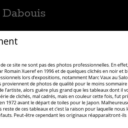
s Dabouis
hématiques
Remerciements
Avertissement
Contact
ment
i
e ce site ne sont pas des photos professionnelles. En effet,
ar Romain Xueref en 1996 et de quelques clichés en noir et b
sionnels lors d’expositions, notamment Marc Vaux au Salo
 proviennent de photos de qualité pour le moins sommaire 
 de l’artiste, alors guère plus grand que les tableaux dont il 
rie de clichés, mal cadrés, mais en couleur cette fois, fut p
en 1972 avant le départ de toiles pour le Japon. Malheureus
 reste de ces tableaux et c’est la raison pour laquelle nous l
fauts. Peut-être cependant les originaux réapparaitront-ils