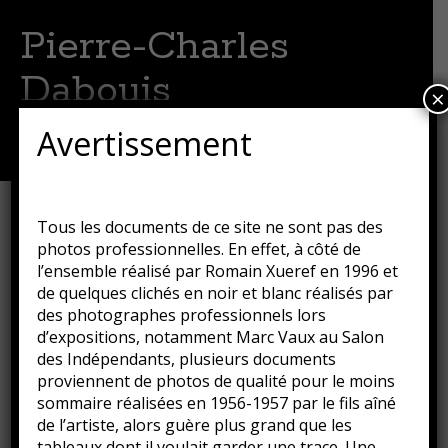
Pierre-Charles
Dabouis
×
Artiste peintre
Avertissement
Menu
Aller
au
contenu
Vieux port de Bastia 1
Tous les documents de ce site ne sont pas des
principal
photos professionnelles. En effet, à côté de
Publié le
16 août 2018
par
Guillaume
l’ensemble réalisé par Romain Xueref en 1996 et
de quelques clichés en noir et blanc réalisés par
des photographes professionnels lors
Vieux port de Bastia 1, 1950
d’expositions, notamment Marc Vaux au Salon
Huile sur toile
des Indépendants, plusieurs documents
54 x 65 cm
proviennent de photos de qualité pour le moins
Collection privée
sommaire réalisées en 1956-1957 par le fils aîné
de l’artiste, alors guère plus grand que les
Classé dans :
Huile sur toile
,
Peinture
,
Tableaux
tableaux dont il voulait garder une trace. Une